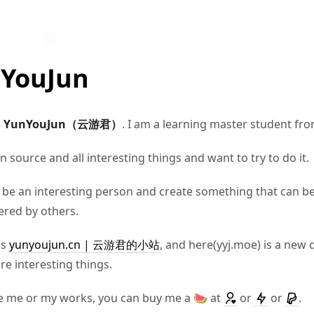
YouJun
m
YunYouJun（云游君）
. I am a learning master student fro
en source and all interesting things and want to try to do it.
o be an interesting person and create something that can b
red by others.
is
yunyoujun.cn | 云游君的小站
, and here(yyj.moe) is a new
e interesting things.
ike me or my works, you can buy me a 🍉 at
or
or
.