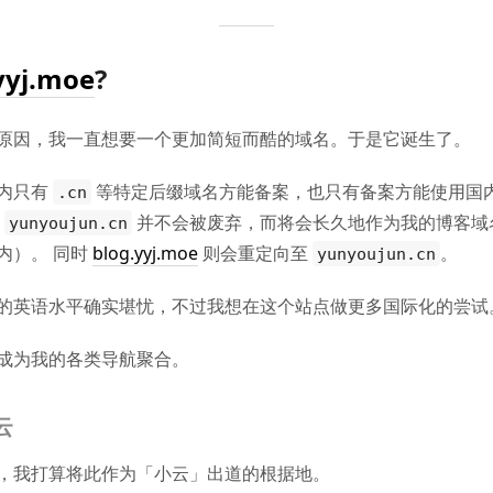
yyj.moe
?
原因，我一直想要一个更加简短而酷的域名。于是它诞生了。
内只有
等特定后缀域名方能备案，也只有备案方能使用国内
.cn
此
并不会被废弃，而将会长久地作为我的博客域
yunyoujun.cn
内）。 同时
blog.yyj.moe
则会重定向至
。
yunyoujun.cn
的英语水平确实堪忧，不过我想在这个站点做更多国际化的尝试
成为我的各类导航聚合。
云
，我打算将此作为「小云」出道的根据地。