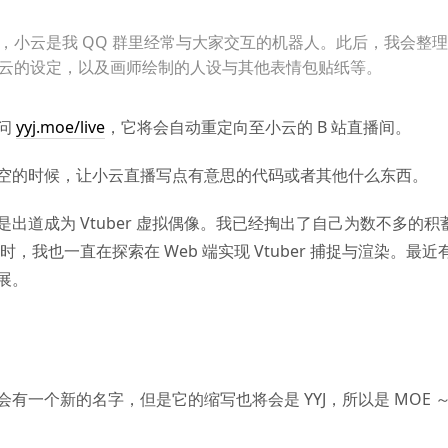
，小云是我 QQ 群里经常与大家交互的机器人。此后，我会整
云的设定，以及画师绘制的人设与其他表情包贴纸等。
问
yyj.moe/live
，它将会自动重定向至小云的 B 站直播间。
空的时候，让小云直播写点有意思的代码或者其他什么东西。
是出道成为 Vtuber 虚拟偶像。我已经掏出了自己为数不多的积
时，我也一直在探索在 Web 端实现 Vtuber 捕捉与渲染。最
展。
会有一个新的名字，但是它的缩写也将会是 YYJ，所以是 MOE 