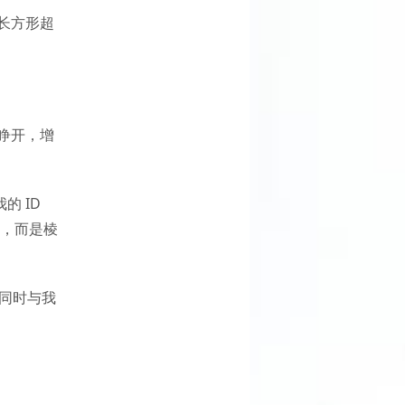
长方形超
睁开，增
的 ID
计，而是棱
，同时与我