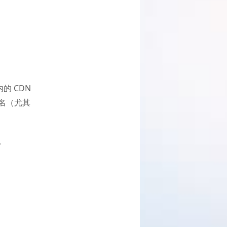
的 CDN
名（尤其
。