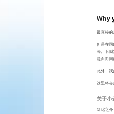
Why
最直接的
但是在国
等。 因
是面向国
此外，我
这里将会
关于小
除此之外