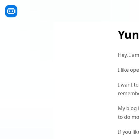
Yun
Hey, I a
I like op
I want t
remembe
My blog 
to do mor
If you l