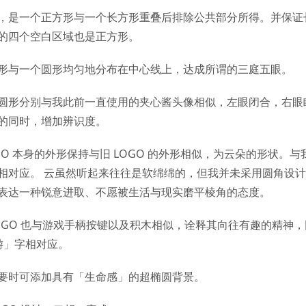
，是一个正方形与一个长方形重叠后排除公共部分所得。并保证
的四个空白区域也是正方形。
形与一个圆形均匀地分布在中心线上，达成所谓的三庭五眼。
圆形分别与我此前一直使用的夹心酱头像相似，左眼闭合，右眼
的同时，增加辨识度。
GO 本身的外形保持与旧 LOGO 的外形相似，为云朵的形状。与我
相对应。 云虽然听起来往往是软绵绵的，但我并未采用圆角设
表达一种锐意进取、不愿被生活与现实磨平棱角的态度。
OGO 也与游戏手柄按键以及积木相似，诠释其向往有趣的精神
「游」字相对应。
要时可添加具有「生命感」的超椭圆背景。