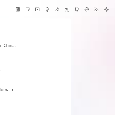
m China.
e
 domain